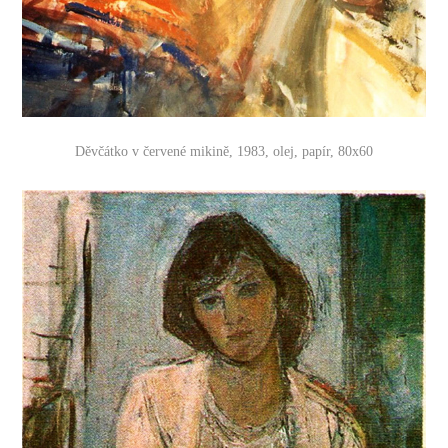
Děvčátko v červené mikině, 1983, olej, papír, 80x60