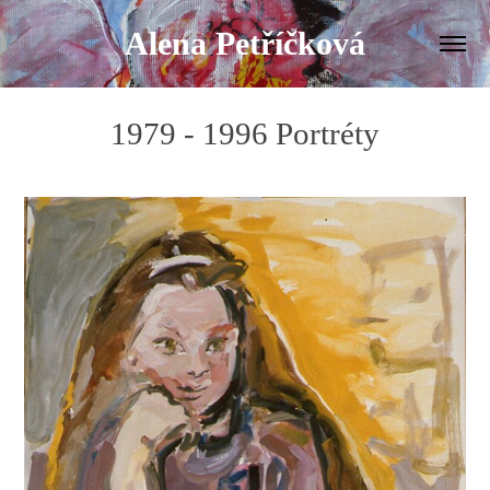
Alena Petříčková
1979 - 1996 Portréty